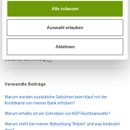
War dieser Beitrag hilfreich?
Alle zulassen
21 von 38 fanden dies hilfreich
Auswahl erlauben
Haben Sie Fragen?
Anfrage einreichen
Ablehnen
Zurück an den Anfang
Verwandte Beiträge
Warum werden zusätzliche Gebühren beim Kauf mit der
Kreditkarte von meiner Bank erhoben?
Warum erhalte ich ein Schreiben von KSP Rechtsanwälte?
Warum steht bei meiner Abbuchung "Adyen" und was bedeutet