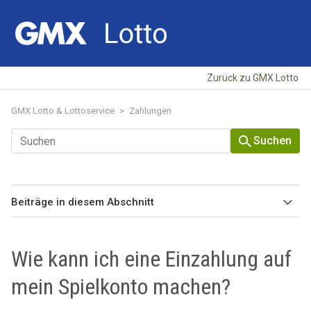
Zurück zu GMX Lotto
GMX Lotto & Lottoservice
Zahlungen
Suchen
Beiträge in diesem Abschnitt
Auszahlungen auf IBANs von Trade Republic
Wie kann ich eine Einzahlung auf
Kann ich meinen Spieleinsatz auch mit PayPal bezahlen?
mein Spielkonto machen?
Wie lange dauert eine Auszahlung?