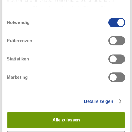
machen und uns dabei helfen diese Seite laufend zu
Spielteilnahme nur möglich, wenn Ihr Einzahlungskonto für
verbessern. Klicken Sie auf die Schaltfläche „Alle
Sofortlotterien ein ausreichendes Guthaben aufweist. Dadurch
zulassen“, um auch der Verwendung dieser Cookies
soll ein bewusster Umgang mit Glücksspielen gefördert werden.
Einwilligungsauswahl
zuzustimmen. Klicken Sie auf „Ablehnen“, um alle nicht
Notwendig
Eine Einzahlung auf das von Ihnen gewünschte Einzahlungskonto
notwendigen Cookies zu verweigern oder treffen Sie
nehmen Sie ganz einfach nach erfolgreichem Login auf unserer
mittels der Schieberegler eine individuelle Auswahl und
Internetseite
lotto.gmx.de
unter „Meine Daten“ im Bereich
Präferenzen
klicken Sie auf „Auswahl erlauben“. Nähere Informationen
„Einzahlen“ vor.
finden Sie in unseren
Datenschutzhinweisen
.
* Rubbellose sind ausschließlich in Niedersachsen, Nordrhein-
Westfalen, Sachsen und Hessen verfügbar.
Statistiken
** Spiele sind ausschließlich in Hessen verfügbar.
Marketing
War dieser Beitrag hilfreich?
Details zeigen
Alle zulassen
52 von 72 fanden dies hilfreich