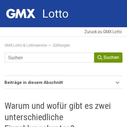
Zurück zu GMX Lotto
GMX Lotto & Lottoservice
Zahlungen
Suchen
Beiträge in diesem Abschnitt
Auszahlungen auf IBANs von Trade Republic
Warum und wofür gibt es zwei
Kann ich meinen Spieleinsatz auch mit PayPal bezahlen?
unterschiedliche
Wie lange dauert eine Auszahlung?