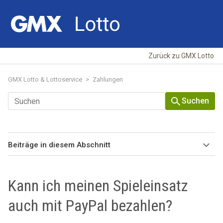
Zurück zu GMX Lotto
GMX Lotto & Lottoservice
Zahlungen
Suchen
Beiträge in diesem Abschnitt
Auszahlungen auf IBANs von Trade Republic
Kann ich meinen Spieleinsatz
Kann ich meinen Spieleinsatz auch mit PayPal bezahlen?
auch mit PayPal bezahlen?
Wie lange dauert eine Auszahlung?