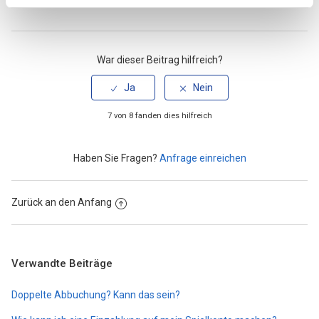
War dieser Beitrag hilfreich?
7 von 8 fanden dies hilfreich
Haben Sie Fragen?
Anfrage einreichen
Zurück an den Anfang
Verwandte Beiträge
Doppelte Abbuchung? Kann das sein?