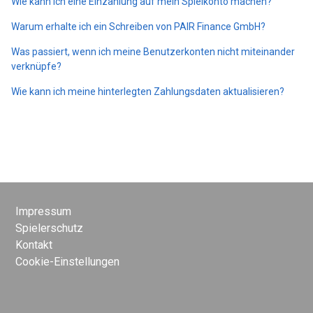
Wie kann ich eine Einzahlung auf mein Spielkonto machen?
Warum erhalte ich ein Schreiben von PAIR Finance GmbH?
Was passiert, wenn ich meine Benutzerkonten nicht miteinander
verknüpfe?
Wie kann ich meine hinterlegten Zahlungsdaten aktualisieren?
Impressum
Spielerschutz
Kontakt
Cookie-Einstellungen