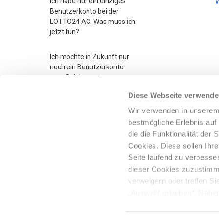
Ich habe nur ein einziges
W
Benutzerkonto bei der
LOTTO24 AG. Was muss ich
jetzt tun?
Ich möchte in Zukunft nur
noch ein Benutzerkonto
zum Spielen nutzen.
Diese Webseite verwende
Woher weiß GMX Lotto,
Wir verwenden in unserem
dass ich auch Konten bei
bestmögliche Erlebnis au
anderen Lotto-Plattformen
habe?
die die Funktionalität der
Cookies. Diese sollen Ih
Weitere anzeigen
Seite laufend zu verbesser
dieser Cookies zuzustimme
verweigern oder treffen Si
„Auswahl erlauben“. Näher