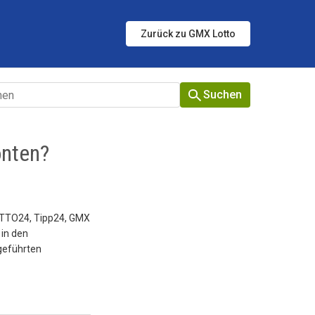
Zurück zu GMX Lotto
Suchen
onten?
OTTO24, Tipp24, GMX
in den
geführten