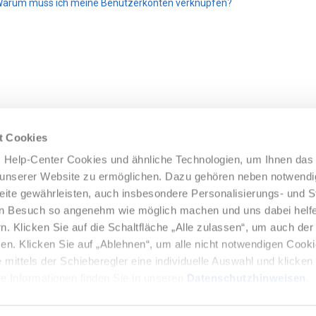
arum muss ich meine Benutzerkonten verknüpfen?
t Cookies
 Help-Center Cookies und ähnliche Technologien, um Ihnen das
f unserer Website zu ermöglichen. Dazu gehören neben notwend
 Seite gewährleisten, auch insbesondere Personalisierungs- und St
ren Besuch so angenehm wie möglich machen und uns dabei helf
n. Klicken Sie auf die Schaltfläche „Alle zulassen“, um auch d
n. Klicken Sie auf „Ablehnen“, um alle nicht notwendigen Cook
e mittels der Schieberegler eine individuelle Auswahl und klicken
e Informationen finden Sie in unseren
Datenschutzhinweisen
.