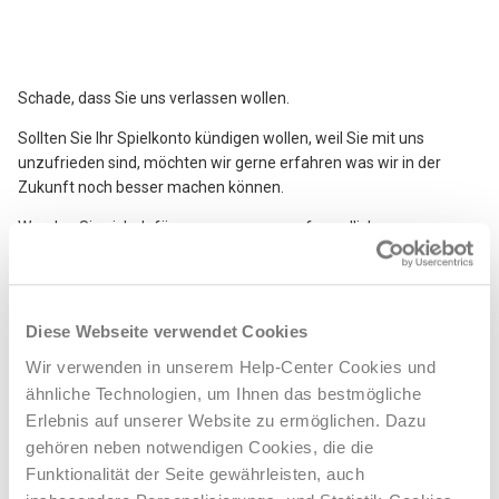
Logout?
Wie kann ich meinen Namen ändern oder was mache ich, wenn
ich mich verschrieben habe?
Schade, dass Sie uns verlassen wollen.
Sollten Sie Ihr Spielkonto kündigen wollen, weil Sie mit uns
Kommen durch die Verknüpfung Kosten auf mich zu?
unzufrieden sind, möchten wir gerne erfahren was wir in der
Zukunft noch besser machen können.
Welche Daten werden synchronisiert?
Wenden Sie sich dafür gerne an unseren freundlichen
Kundenservice damit wir gemeinsam eine Lösung finden können.
Was passiert mit meinen Spielscheinen? Werden die auch
synchronisiert?
Grundsätzlich haben Sie immer die Möglichkeit Ihr Spielkonto zu
kündigen, wenn kein Guthaben mehr vorhanden ist oder ein
Diese Webseite verwendet Cookies
Spielschein noch an der Ziehung teilnimmt.
Ich habe nur ein einziges Benutzerkonto bei der LOTTO24 AG.
Wir verwenden in unserem Help-Center Cookies und
Was muss ich jetzt tun?
Um das Spielkonto zu kündigen, gehen Sie dafür nach
ähnliche Technologien, um Ihnen das bestmögliche
erfolgreichem Login auf
https://lotto.gmx.de/
auf „Mein Lotto“
Erlebnis auf unserer Website zu ermöglichen. Dazu
Ich möchte in Zukunft nur noch ein Benutzerkonto zum
und wählen „Spielerdaten“ aus. Hier sehen Sie Ihre persönlichen
gehören neben notwendigen Cookies, die die
Spielen nutzen.
Daten und Limits, sowie die Möglichkeit unseren freundlichen
Funktionalität der Seite gewährleisten, auch
Kundenservice zu erreichen.