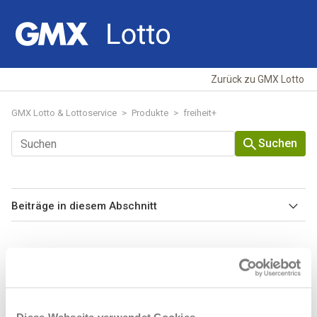
Zurück zu GMX Lotto
GMX Lotto & Lottoservice
Produkte
freiheit+
Suchen
Beiträge in diesem Abschnitt
Ich habe ein Freifeld gewonnen - Wie geht es jetzt weiter?
Wie hoch sind die Chancen bei
Kann ich freiheit+ auch als Dauerauftrag spielen?
freiheit+?
Wie fülle ich meinen Spielauftrag von freiheit+ aus?