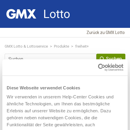
Zurück zu GMX Lotto
GMX Lotto & Lottoservice
Produkte
freiheit+
Suchen
Beiträge in diesem Abschnitt
Diese Webseite verwendet Cookies
Wir verwenden in unserem Help-Center Cookies und
Ich habe ein Freifeld gewonnen - Wie geht es jetzt weiter?
ähnliche Technologien, um Ihnen das bestmögliche
Wann findet die Ziehung von
Erlebnis auf unserer Website zu ermöglichen. Dazu
Kann ich freiheit+ auch als Dauerauftrag spielen?
freiheit+ statt?
gehören neben notwendigen Cookies, die die
Funktionalität der Seite gewährleisten, auch
Wie fülle ich meinen Spielauftrag von freiheit+ aus?