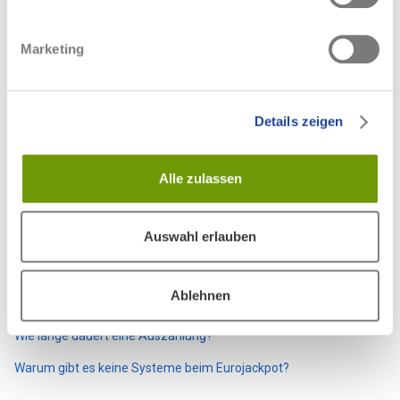
0 von 0 fanden dies hilfreich
Marketing
Haben Sie Fragen?
Anfrage einreichen
Details zeigen
Zurück an den Anfang
Alle zulassen
Verwandte Beiträge
Auswahl erlauben
Anbieterübergreifendes Limit
Limits allgemein
Ablehnen
Spieleinsatzlimit
Wie lange dauert eine Auszahlung?
Warum gibt es keine Systeme beim Eurojackpot?