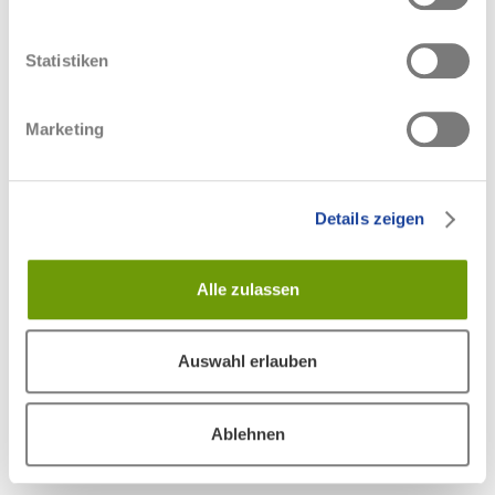
finden Sie in unseren
Datenschutzhinweisen
.
Statistiken
War dieser Beitrag hilfreich?
Marketing
1 von 1 fanden dies hilfreich
Details zeigen
Haben Sie Fragen?
Anfrage einreichen
Alle zulassen
Zurück an den Anfang
Auswahl erlauben
Verwandte Beiträge
Ablehnen
Was ist OASIS?
Was ist eine individuelle Sperrzeit?