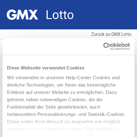
Zurück zu GMX Lotto
GMX Lotto & Lottoservice
Produkte
Systemscheine
Suchen
Diese Webseite verwendet Cookies
Wir verwenden in unserem Help-Center Cookies und
ähnliche Technologien, um Ihnen das bestmögliche
Systemscheine
Erlebnis auf unserer Website zu ermöglichen. Dazu
gehören neben notwendigen Cookies, die die
Funktionalität der Seite gewährleisten, auch
Warum gibt es keine Systeme beim Eurojackpot?
insbesondere Personalisierungs- und Statistik-Cookies.
Diese sollen Ihren Besuch so angenehm wie möglich
Wie finde ich heraus, wie viel ich beim LOTTO 6aus49
machen und uns dabei helfen diese Seite laufend zu
Vollsystem gewonnen habe?
verbessern. Klicken Sie auf die Schaltfläche „Alle