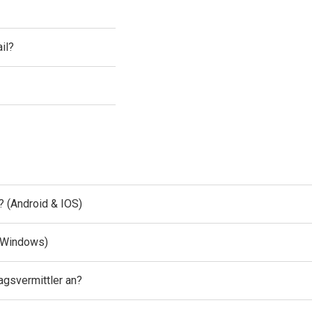
il?
? (Android & IOS)
& Windows)
agsvermittler an?