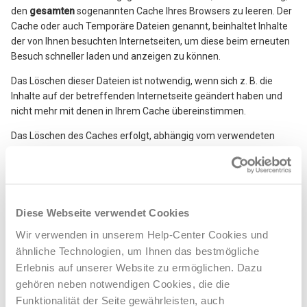
den
gesamten
sogenannten Cache Ihres Browsers zu leeren. Der
Weitere anzeigen
Cache oder auch Temporäre Dateien genannt, beinhaltet Inhalte
der von Ihnen besuchten Internetseiten, um diese beim erneuten
Besuch schneller laden und anzeigen zu können.
Das Löschen dieser Dateien ist notwendig, wenn sich z. B. die
Inhalte auf der betreffenden Internetseite geändert haben und
nicht mehr mit denen in Ihrem Cache übereinstimmen.
Das Löschen des Caches erfolgt, abhängig vom verwendeten
Browser und der jeweiligen Version, unterschiedlich.
Wir führen nachfolgend die Schritte zum Löschen des Caches für
drei mögliche und populäre Browserversionen auf:
Diese Webseite verwendet Cookies
Microsoft Edge
Wir verwenden in unserem Help-Center Cookies und
Klicken Sie oben rechts auf die
3 Punkte
. Anschließend zeigen Sie
ähnliche Technologien, um Ihnen das bestmögliche
mit der Maus auf den Menüpunkt "
Verlauf
". Klicken Sie nun links
Erlebnis auf unserer Website zu ermöglichen. Dazu
auf den Menüpunkt "
Browserdaten löschen
". Wählen Sie nun
gehören neben notwendigen Cookies, die die
unter "
Zeitbereich
" "
Gesamte Zeit
" aus. Vergewissern Sie sich,
Funktionalität der Seite gewährleisten, auch
dass sich links neben den Punkten