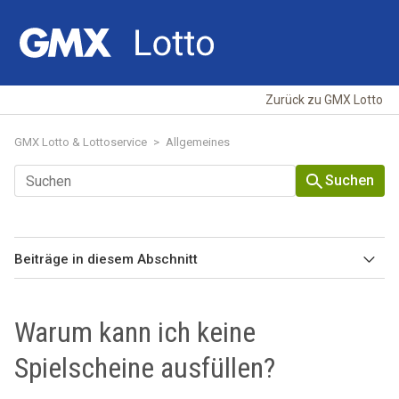
Zurück zu GMX Lotto
GMX Lotto & Lottoservice
Allgemeines
Suchen
Beiträge in diesem Abschnitt
Was mache ich bei einem technischen Fehler?
Warum kann ich keine
Wie erstelle ich einen Screenshot am Mobiltelefon? (Android &
Spielscheine ausfüllen?
IOS)