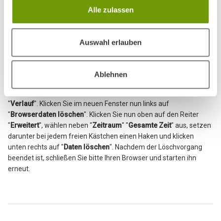
"
Chronik
" klicken Sie rechts auf "
Chronik leeren...
". In dem neuen
Alle zulassen
Fenster wählen Sie oben im Menü "
Alles
" aus. Vergewissern Sie
sich nun, dass in jedem Kästchen ein Haken gesetzt ist und klicken
auf "
OK
". Nachdem der Löschvorgang beendet ist, schließen Sie
Auswahl erlauben
bitte Ihren Browser und starten ihn erneut.
Google Chrome
Ablehnen
Klicken Sie oben rechts auf die
3 Punkte
und zeigen mit der Maus
auf den Menüpunkt "
Verlauf
". Anschließend klicken Sie links auf
"
Verlauf
". Klicken Sie im neuen Fenster nun links auf
"
Browserdaten löschen
". Klicken Sie nun oben auf den Reiter
"
Erweitert
", wählen neben "
Zeitraum
" "
Gesamte Zeit
" aus, setzen
darunter bei jedem freien Kästchen einen Haken und klicken
unten rechts auf "
Daten löschen
". Nachdem der Löschvorgang
beendet ist, schließen Sie bitte Ihren Browser und starten ihn
erneut.