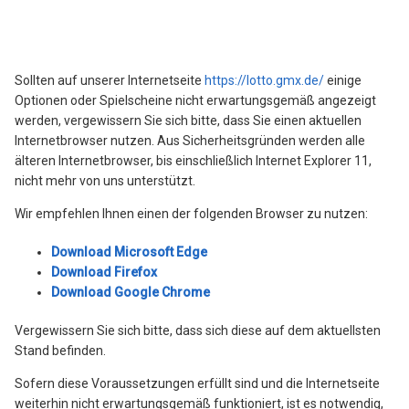
Wie erstellt man einen Screenshot am PC? (Mac & Windows)
Phishing-Anrufe: Ruft mich wirklich mein
Spielauftragsvermittler an?
Sollten auf unserer Internetseite
https://lotto.gmx.de/
einige
Optionen oder Spielscheine nicht erwartungsgemäß angezeigt
werden, vergewissern Sie sich bitte, dass Sie einen aktuellen
Mein Geburtstagsgutschein lässt sich nicht einlösen.
Internetbrowser nutzen. Aus Sicherheitsgründen werden alle
älteren Internetbrowser, bis einschließlich Internet Explorer 11,
Kann ich aus dem Ausland teilnehmen?
nicht mehr von uns unterstützt.
Wir empfehlen Ihnen einen der folgenden Browser zu nutzen:
Warum wird mir ein Popup über meine Gewinne und Verluste
angezeigt und wird mit einem Klick auf "Bestätigen" ein Kauf
Download Microsoft Edge
ausgelöst?
Download Firefox
Download Google Chrome
Warum muss ich meine Daten überprüfen?
Vergewissern Sie sich bitte, dass sich diese auf dem aktuellsten
Wie kann ich meinen Spielschein abgeben?
Stand befinden.
Sofern diese Voraussetzungen erfüllt sind und die Internetseite
Was ist ein Quicktipp?
weiterhin nicht erwartungsgemäß funktioniert, ist es notwendig,