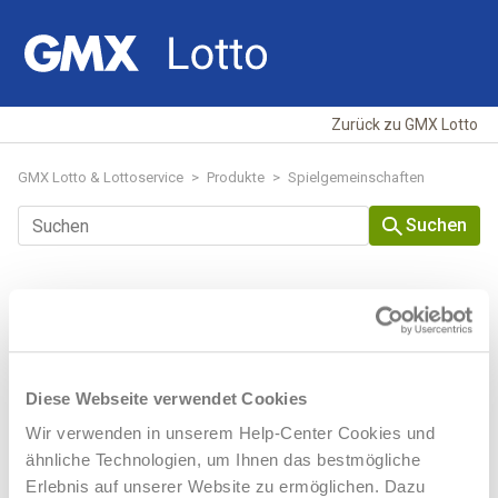
Zurück zu GMX Lotto
GMX Lotto & Lottoservice
Produkte
Spielgemeinschaften
Suchen
Beiträge in diesem Abschnitt
Der Blaue Schatz verlässt uns.
Diese Webseite verwendet Cookies
Was beinhaltet die
Wir verwenden in unserem Help-Center Cookies und
Das Grüne Glück verlässt uns.
Spielgemeinschaft LOTTO6?
ähnliche Technologien, um Ihnen das bestmögliche
Erlebnis auf unserer Website zu ermöglichen. Dazu
Wann ist der Annahmeschluss für LOTTO10?