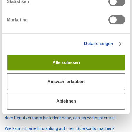
Statistiken
Haben Sie Fragen?
Anfrage einreichen
Marketing
Zurück an den Anfang
Details zeigen
Verwandte Beiträge
Alle zulassen
Wie kann ich meinen Dauerauftrag kündigen oder ändern?
Auswahl erlauben
Wie kann ich mein Spielkonto kündigen?
Ich habe einen aktiven Spielschein. Wie kann ich mein Spielkonto
Ablehnen
schließen?
Ich habe keinen Zugriff mehr auf die E-Mail-Adresse, die ich in
dem Benutzerkonto hinterlegt habe, das ich verknüpfen soll.
Wie kann ich eine Einzahlung auf mein Spielkonto machen?